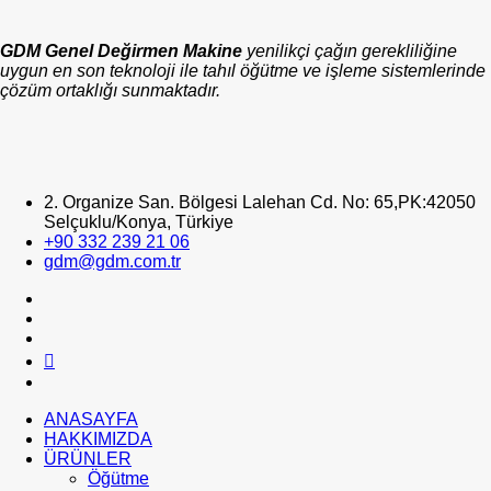
GDM Genel Değirmen Makine
yenilikçi çağın gerekliliğine
uygun en son teknoloji ile tahıl öğütme ve işleme sistemlerinde
çözüm ortaklığı sunmaktadır.
2. Organize San. Bölgesi Lalehan Cd. No: 65,PK:42050
Selçuklu/Konya, Türkiye
+90 332 239 21 06
gdm@gdm.com.tr
ANASAYFA
HAKKIMIZDA
ÜRÜNLER
Öğütme