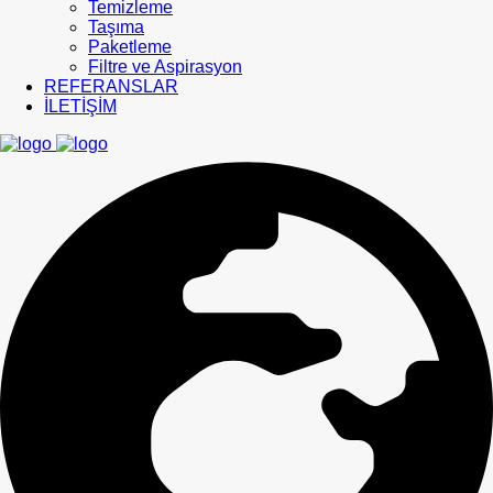
Temizleme
Taşıma
Paketleme
Filtre ve Aspirasyon
REFERANSLAR
İLETİŞİM