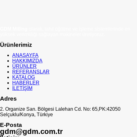
Detaylar
Detaylar
GDM Milling
olarak, tahıl öğütme ve işleme sistemlerinde en
yüksek verimliliği sağlayan makineler üretiyoruz.
Ürünlerimiz
ANASAYFA
HAKKIMIZDA
ÜRÜNLER
REFERANSLAR
KATALOG
HABERLER
İLETİŞİM
Adres
2. Organize San. Bölgesi Lalehan Cd. No: 65,PK:42050
Selçuklu/Konya, Türkiye
E-Posta
gdm@gdm.com.tr