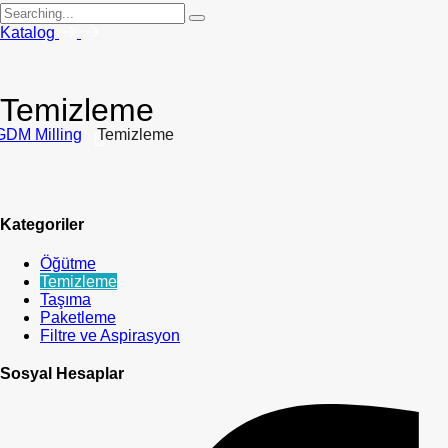
Search
for:
Katalog
Temizleme
GDM Milling
Temizleme
Kategoriler
Öğütme
Temizleme
Taşıma
Paketleme
Filtre ve Aspirasyon
Sosyal Hesaplar