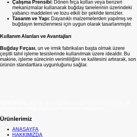
Çalışma Prensibi
: Dönen fırça kolları veya benzeri
mekanizmalar kullanarak buğday tanelerinin üzerindeki
yabancı maddeleri ve tozu etkili bir şekilde temizler.
Tasarım ve Yapı
: Dayanıklı malzemelerden yapılmış ve
buğdayın temizlenmesi için uygun olarak tasarlanmıştır.
Kullanım Alanları ve Avantajları
Buğday Fırçası
, un ve irmik fabrikaları başta olmak üzere
çeşitli tahıl işleme tesislerinde kullanılmak üzere idealdir. Bu
makine, işleme sürecinin verimliliğini ve kalitesini artırarak, son
ürünün standartlara uygunluğunu sağlar.
GDM Milling
olarak, tahıl öğütme ve işleme sistemlerinde en
yüksek verimliliği sağlayan makineler üretiyoruz.
Ürünlerimiz
ANASAYFA
HAKKIMIZDA