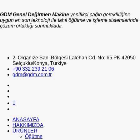
GDM Genel Değirmen Makine
yenilikçi çağın gerekliliğine
uygun en son teknoloji ile tahıl öğütme ve işleme sistemlerinde
çözüm ortaklığı sunmaktadır.
2. Organize San. Bölgesi Lalehan Cd. No: 65,PK:42050
Selçuklu/Konya, Türkiye
+90 332 239 21 06
gdm@gdm.com.tr
ANASAYFA
HAKKIMIZDA
ÜRÜNLER
Öğütme