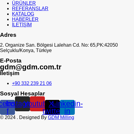
ÜRÜNLER
REFERANSLAR
KATALOG
HABERLER
İLETİŞİM
Adres
2. Organize San. Bölgesi Lalehan Cd. No: 65,PK:42050
Selçuklu/Konya, Türkiye
E-Posta
gdm@gdm.com.tr
İletişim
+90 332 239 21 06
Sosyal Hesaplar
cebook-
Instagram
Youtube
X-
Linkedin-
f
twitter
in
©
2024
. Designed By
GDM Milling