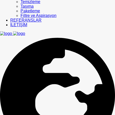
Temizleme
Taşıma
Paketleme
Filtre ve Aspirasyon
REFERANSLAR
İLETİŞİM