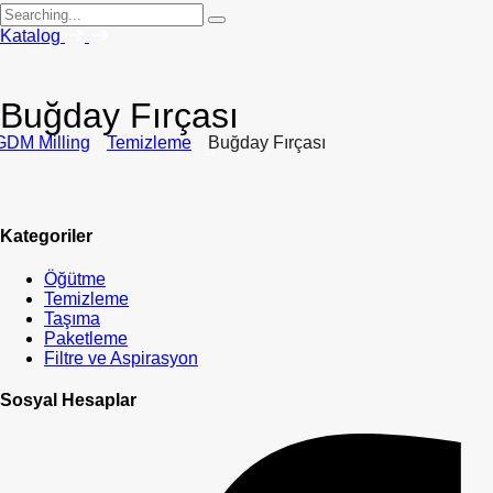
Search
for:
Katalog
Buğday Fırçası
GDM Milling
Temizleme
Buğday Fırçası
Kategoriler
Öğütme
Temizleme
Taşıma
Paketleme
Filtre ve Aspirasyon
Sosyal Hesaplar