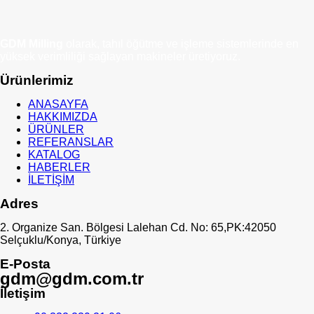
GDM Milling
olarak, tahıl öğütme ve işleme sistemlerinde en
yüksek verimliliği sağlayan makineler üretiyoruz.
Ürünlerimiz
ANASAYFA
HAKKIMIZDA
ÜRÜNLER
REFERANSLAR
KATALOG
HABERLER
İLETİŞİM
Adres
2. Organize San. Bölgesi Lalehan Cd. No: 65,PK:42050
Selçuklu/Konya, Türkiye
E-Posta
gdm@gdm.com.tr
İletişim