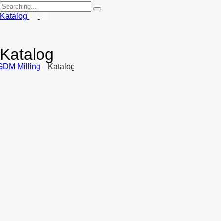
Search
for:
Katalog
Katalog
GDM Milling
Katalog