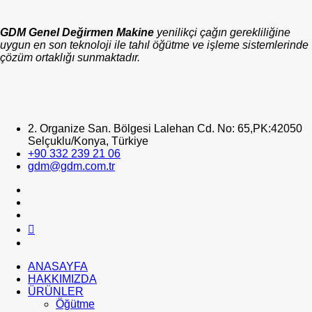
GDM Genel Değirmen Makine
yenilikçi çağın gerekliliğine
uygun en son teknoloji ile tahıl öğütme ve işleme sistemlerinde
çözüm ortaklığı sunmaktadır.
2. Organize San. Bölgesi Lalehan Cd. No: 65,PK:42050
Selçuklu/Konya, Türkiye
+90 332 239 21 06
gdm@gdm.com.tr
ANASAYFA
HAKKIMIZDA
ÜRÜNLER
Öğütme