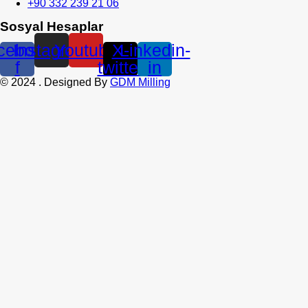
+90 332 239 21 06
Sosyal Hesaplar
cebook-
Instagram
Youtube
X-
Linkedin-
f
twitter
in
©
2024
. Designed By
GDM Milling