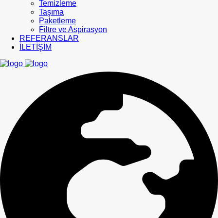
Temizleme
Taşıma
Paketleme
Filtre ve Aspirasyon
REFERANSLAR
İLETİŞİM