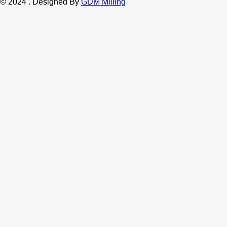
©
2024
. Designed By
GDM Milling