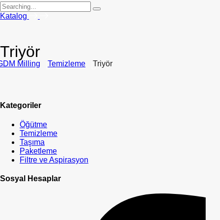
Search
for:
Katalog
Triyör
GDM Milling
Temizleme
Triyör
Kategoriler
Öğütme
Temizleme
Taşıma
Paketleme
Filtre ve Aspirasyon
Sosyal Hesaplar