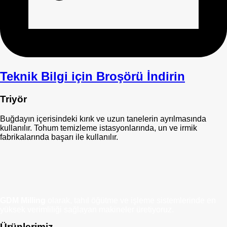
Teknik Bilgi için Broşörü İndirin
Triyör
Buğdayın içerisindeki kırık ve uzun tanelerin ayrılmasında
kullanılır. Tohum temizleme istasyonlarında, un ve irmik
fabrikalarında başarı ile kullanılır.
GDM Milling
olarak, tahıl öğütme ve işleme sistemlerinde en
yüksek verimliliği sağlayan makineler üretiyoruz.
Ürünlerimiz