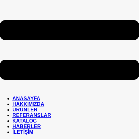
ANASAYFA
HAKKIMIZDA
ÜRÜNLER
REFERANSLAR
KATALOG
HABERLER
İLETİŞİM