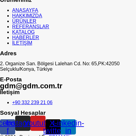
ANASAYFA
HAKKIMIZDA
ÜRÜNLER
REFERANSLAR
KATALOG
HABERLER
İLETİŞİM
Adres
2. Organize San. Bölgesi Lalehan Cd. No: 65,PK:42050
Selçuklu/Konya, Türkiye
E-Posta
gdm@gdm.com.tr
İletişim
+90 332 239 21 06
Sosyal Hesaplar
cebook-
Instagram
Youtube
X-
Linkedin-
f
twitter
in