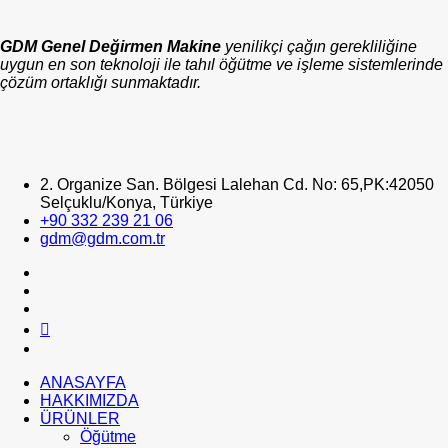
GDM Genel Değirmen Makine
yenilikçi çağın gerekliliğine
uygun en son teknoloji ile tahıl öğütme ve işleme sistemlerinde
çözüm ortaklığı sunmaktadır.
2. Organize San. Bölgesi Lalehan Cd. No: 65,PK:42050
Selçuklu/Konya, Türkiye
+90 332 239 21 06
gdm@gdm.com.tr
ANASAYFA
HAKKIMIZDA
ÜRÜNLER
Öğütme