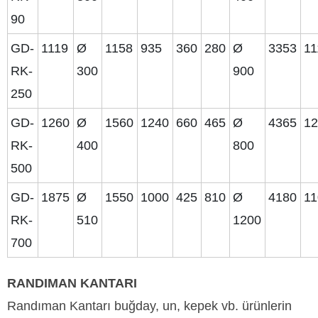
90
GD-
1119
Ø
1158
935
360
280
Ø
3353
11
RK-
300
900
250
GD-
1260
Ø
1560
1240
660
465
Ø
4365
1
RK-
400
800
500
GD-
1875
Ø
1550
1000
425
810
Ø
4180
11
RK-
510
1200
700
RANDIMAN KANTARI
Randıman Kantarı buğday, un, kepek vb. ürünlerin