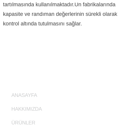
tartılmasında kullanılmaktadır.Un fabrikalarında
kapasite ve randıman değerlerinin sürekli olarak
kontrol altında tutulmasını sağlar.
GDM Milling
olarak, tahıl öğütme ve işleme
sistemlerinde en yüksek verimliliği sağlayan makineler
üretiyoruz.
Ürünlerimiz
ANASAYFA
HAKKIMIZDA
ÜRÜNLER