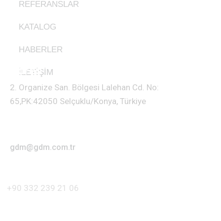
REFERANSLAR
KATALOG
HABERLER
Adres
İLETİŞİM
2. Organize San. Bölgesi Lalehan Cd. No:
65,PK:42050 Selçuklu/Konya, Türkiye
E-Posta
gdm@gdm.com.tr
İletişim
+90 332 239 21 06
Sosyal Hesaplar