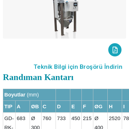
Teknik Bilgi için Broşörü İndirin
Randıman Kantarı
Boyutlar
(mm)
TIP
A
ØB
C
D
E
F
ØG
H
I
GD-
683
Ø
760
733
450
215
Ø
2520
7
RK-
300
400