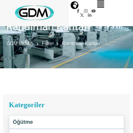
Randıman Kantarı
GDM Milling
Filtre
Randıman Kantarı
Kategoriler
Öğütme