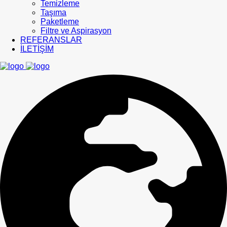
Temizleme
Taşıma
Paketleme
Filtre ve Aspirasyon
REFERANSLAR
İLETİŞİM