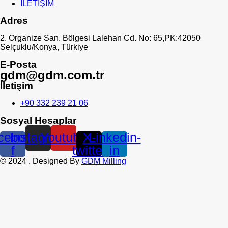
İLETİŞİM
Adres
2. Organize San. Bölgesi Lalehan Cd. No: 65,PK:42050
Selçuklu/Konya, Türkiye
E-Posta
gdm@gdm.com.tr
İletişim
+90 332 239 21 06
Sosyal Hesaplar
cebook-
Instagram
Youtube
X-
Linkedin-
f
twitter
in
©
2024
. Designed By
GDM Milling