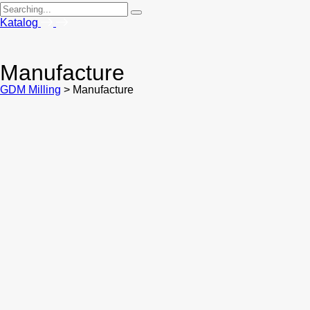
Search
for:
Katalog
Manufacture
GDM Milling
>
Manufacture