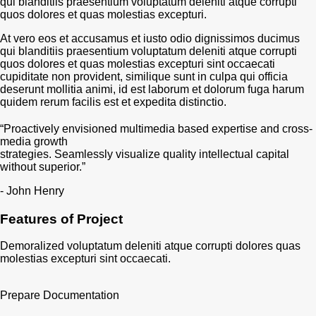
qui blanditiis praesentium voluptatum deleniti atque corrupti
quos dolores et quas molestias excepturi.
At vero eos et accusamus et iusto odio dignissimos ducimus
qui blanditiis praesentium voluptatum deleniti atque corrupti
quos dolores et quas molestias excepturi sint occaecati
cupiditate non provident, similique sunt in culpa qui officia
deserunt mollitia animi, id est laborum et dolorum fuga harum
quidem rerum facilis est et expedita distinctio.
“Proactively envisioned multimedia based expertise and cross-
media growth
strategies. Seamlessly visualize quality intellectual capital
without superior.”
- John Henry
Features of Project
Demoralized voluptatum deleniti atque corrupti dolores quas
molestias excepturi sint occaecati.
Prepare Documentation