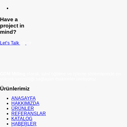
Have a
project in
mind?
Let’s Talk
GDM Milling
olarak, tahıl öğütme ve işleme sistemlerinde en
yüksek verimliliği sağlayan makineler üretiyoruz.
Ürünlerimiz
ANASAYFA
HAKKIMIZDA
ÜRÜNLER
REFERANSLAR
KATALOG
HABERLER