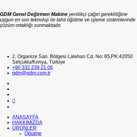
GDM Genel Değirmen Makine
yenilikçi çağın gerekliliğine
uygun en son teknoloji ile tahıl öğütme ve işleme sistemlerinde
çözüm ortaklığı sunmaktadır.
2. Organize San. Bölgesi Lalehan Cd. No: 65,PK:42050
Selçuklu/Konya, Türkiye
+90 332 239 21 06
gdm@gdm.com.tr
ANASAYFA
HAKKIMIZDA
ÜRÜNLER
Öğütme