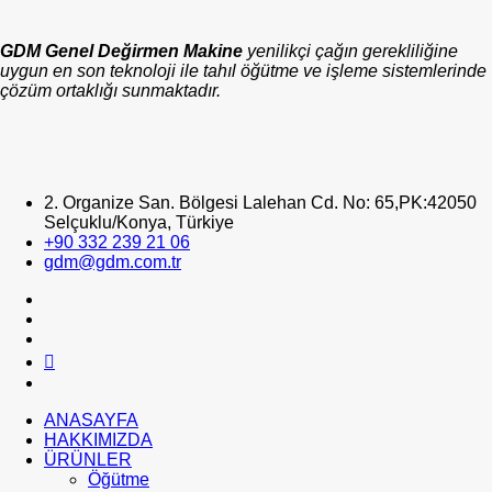
GDM Genel Değirmen Makine
yenilikçi çağın gerekliliğine
uygun en son teknoloji ile tahıl öğütme ve işleme sistemlerinde
çözüm ortaklığı sunmaktadır.
2. Organize San. Bölgesi Lalehan Cd. No: 65,PK:42050
Selçuklu/Konya, Türkiye
+90 332 239 21 06
gdm@gdm.com.tr
ANASAYFA
HAKKIMIZDA
ÜRÜNLER
Öğütme