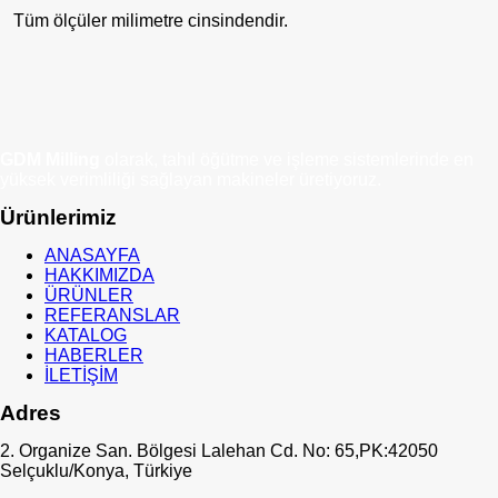
Tüm ölçüler milimetre cinsindendir.
GDM Milling
olarak, tahıl öğütme ve işleme sistemlerinde en
yüksek verimliliği sağlayan makineler üretiyoruz.
Ürünlerimiz
ANASAYFA
HAKKIMIZDA
ÜRÜNLER
REFERANSLAR
KATALOG
HABERLER
İLETİŞİM
Adres
2. Organize San. Bölgesi Lalehan Cd. No: 65,PK:42050
Selçuklu/Konya, Türkiye