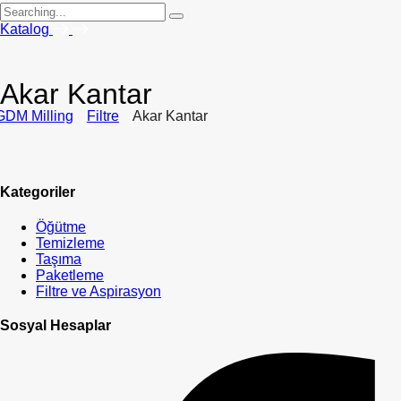
Search
for:
Katalog
Akar Kantar
GDM Milling
Filtre
Akar Kantar
Kategoriler
Öğütme
Temizleme
Taşıma
Paketleme
Filtre ve Aspirasyon
Sosyal Hesaplar