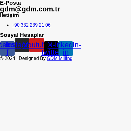
E-Posta
gdm@gdm.com.tr
İletişim
+90 332 239 21 06
Sosyal Hesaplar
cebook-
Instagram
Youtube
X-
Linkedin-
f
twitter
in
©
2024
. Designed By
GDM Milling