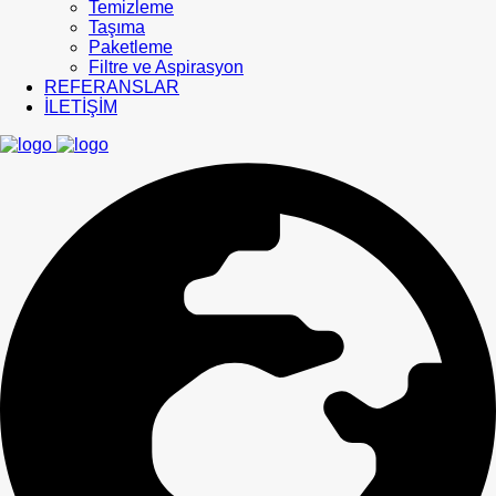
Temizleme
Taşıma
Paketleme
Filtre ve Aspirasyon
REFERANSLAR
İLETİŞİM