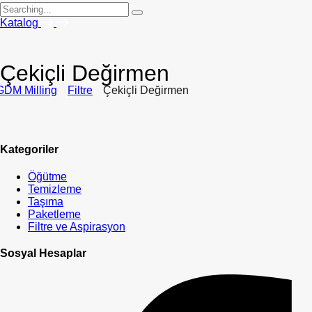
Search
for:
Katalog
Çekiçli Değirmen
GDM Milling
Filtre
Çekiçli Değirmen
Kategoriler
Öğütme
Temizleme
Taşıma
Paketleme
Filtre ve Aspirasyon
Sosyal Hesaplar