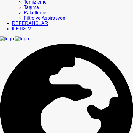
Temizleme
Taşıma
Paketleme
Filtre ve Aspirasyon
REFERANSLAR
İLETİŞİM