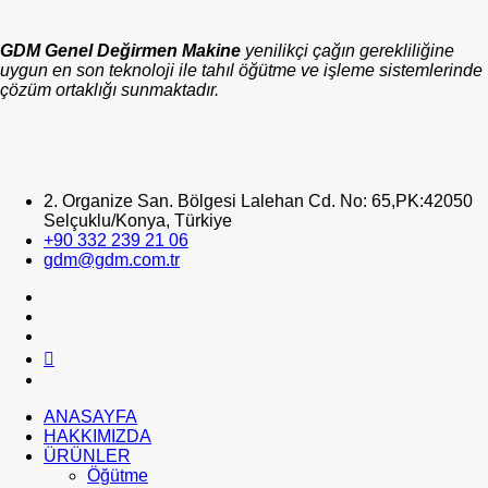
GDM Genel Değirmen Makine
yenilikçi çağın gerekliliğine
uygun en son teknoloji ile tahıl öğütme ve işleme sistemlerinde
çözüm ortaklığı sunmaktadır.
2. Organize San. Bölgesi Lalehan Cd. No: 65,PK:42050
Selçuklu/Konya, Türkiye
+90 332 239 21 06
gdm@gdm.com.tr
ANASAYFA
HAKKIMIZDA
ÜRÜNLER
Öğütme