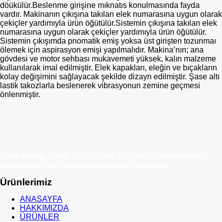
döükülür.Beslenme girişine mıknatıs konulmasında fayda
vardır. Makinanın çıkışına takılan elek numarasına uygun olarak
çekiçler yardımıyla ürün öğütülür.Sistemin çıkışına takılan elek
numarasına uygun olarak çekiçler yardımıyla ürün öğütülür.
Sistemin çıkışımda pnomatik emiş yoksa üst girişten tozunmaı
ölemek için aspirasyon emişi yapılmalıdır. Makina’nın; ana
gövdesi ve motor sehbası mukavemeti yüksek, kalın malzeme
kullanılarak imal edilmiştir. Elek kapakları, eleğin ve bıçakların
kolay değişimini sağlayacak şekilde dizayn edilmiştir. Şase altı
lastik takozlarla beslenerek vibrasyonun zemine geçmesi
önlenmiştir.
GDM Milling
olarak, tahıl öğütme ve işleme sistemlerinde en
yüksek verimliliği sağlayan makineler üretiyoruz.
Ürünlerimiz
ANASAYFA
HAKKIMIZDA
ÜRÜNLER