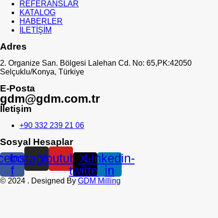
REFERANSLAR
KATALOG
HABERLER
İLETİŞİM
Adres
2. Organize San. Bölgesi Lalehan Cd. No: 65,PK:42050
Selçuklu/Konya, Türkiye
E-Posta
gdm@gdm.com.tr
İletişim
+90 332 239 21 06
Sosyal Hesaplar
cebook-
Instagram
Youtube
X-
Linkedin-
f
twitter
in
©
2024
. Designed By
GDM Milling